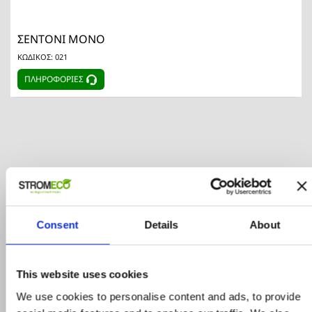
ΣΕΝΤΟΝΙ ΜΟΝΟ
ΚΩΔΙΚΟΣ: 021
ΠΛΗΡΟΦΟΡΙΕΣ
Consent
Details
About
Προϊόντα σε προσφορά
This website uses cookies
Δείτε ολα τα προϊόντα μας που εχουν
We use cookies to personalise content and ads, to provide
προσφορά και επωφεληθείτε για τις αγορές