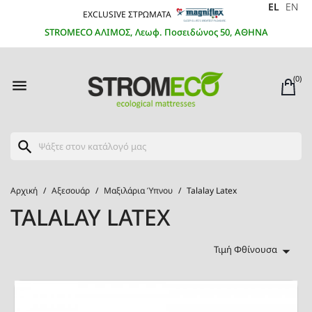
EL
EN
EXCLUSIVE ΣΤΡΩΜΑΤΑ
STROMECO ΑΛΙΜΟΣ, Λεωφ. Ποσειδώνος 50, ΑΘΗΝΑ
(0)

search
Αρχική
Αξεσουάρ
Μαξιλάρια Ύπνου
Talalay Latex
TALALAY LATEX

Τιμή Φθίνουσα