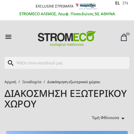
EL
EN
EXCLUSIVE ΣΤΡΩΜΑΤΑ
STROMECO ΑΛΙΜΟΣ, Λεωφ. Ποσειδώνος 50, ΑΘΗΝΑ
(0)

search
Αρχική
Ξενοδοχεία
Διακόσμηση εξωτερικού χώρου
ΔΙΑΚΌΣΜΗΣΗ ΕΞΩΤΕΡΙΚΟΎ
ΧΏΡΟΥ

Τιμή Φθίνουσα