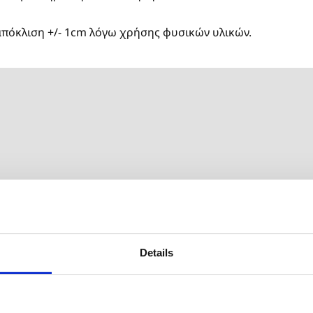
απόκλιση +/- 1cm λόγω χρήσης φυσικών υλικών.
Γράψτε την πρώτη κριτική
Details