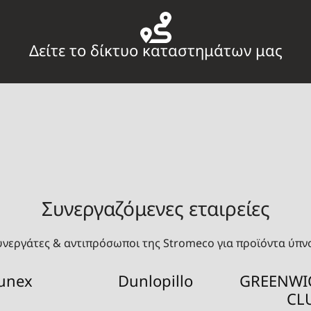
Δείτε το δίκτυο καταστημάτων μας
Συνεργαζόμενες εταιρείες
υνεργάτες & αντιπρόσωποι της Stromeco για προϊόντα ύπν
unex
Dunlopillo
GREENWI
CL