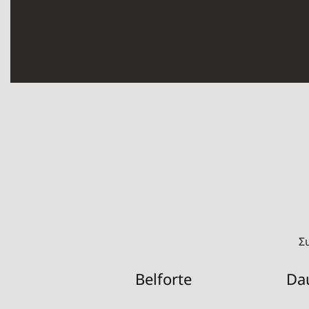
Σ
Belforte
Da