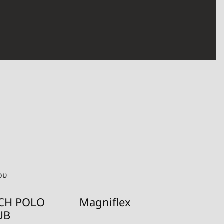
ου
CH POLO
Magniflex
Odej
UB