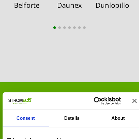
Belforte
Daunex
Dunlopillo
Consent
Details
About
ΑΣΦΑΛΕΙΑ ΑΓΟΡΩΝ
Χρεωστική / Πιστωτική κάρτα