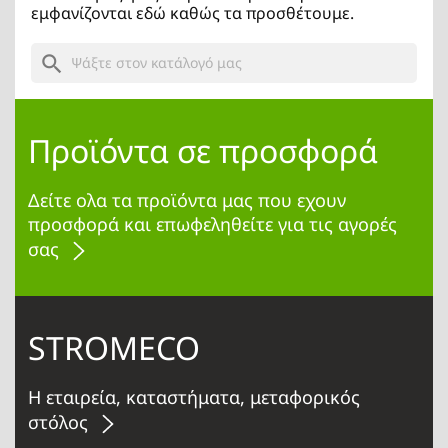
εμφανίζονται εδώ καθώς τα προσθέτουμε.
search
Προϊόντα σε προσφορά
Δείτε ολα τα προϊόντα μας που εχουν
προσφορά και επωφεληθείτε για τις αγορές
σας
STROMECO
Η εταιρεία, καταστήματα, μεταφορικός
στόλος