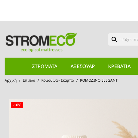
search
ΣΤΡΏΜΑΤΑ
ΑΞΕΣΟΥΆΡ
ΚΡΕΒΆΤΙΑ
Αρχική
Επιπλα
Κομοδίνα - Σκαμπό
ΚΟΜΟΔΙΝΟ ELEGANT
-10%