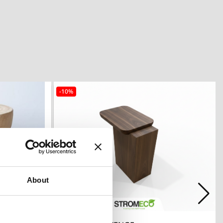
-10%
About

λή
Γρήγορη προβολή