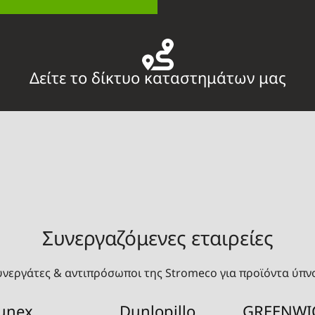
Δείτε το δίκτυο καταστημάτων μας
Συνεργαζόμενες εταιρείες
υνεργάτες & αντιπρόσωποι της Stromeco για προϊόντα ύπν
unex
Dunlopillo
GREENWI