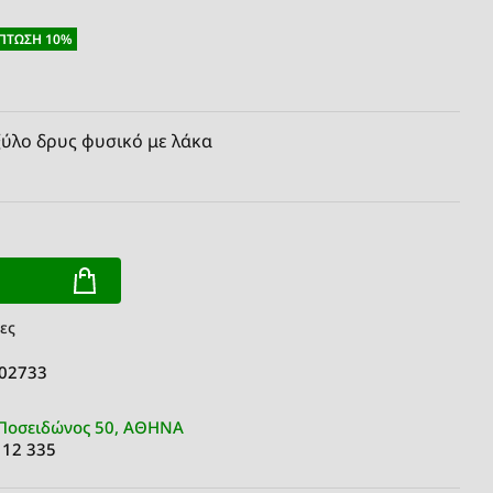
ΠΤΩΣΗ 10%
λο δρυς φυσικό με λάκα
ες
 02733
Ποσειδώνος 50, ΑΘΗΝΑ
 12 335