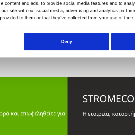
 WOOD
Σκαμπό-Κομοδίνο Nala
e content and ads, to provide social media features and to analy
3
ΚΩΔΙΚΟΣ: SK-ST-02
 our site with our social media, advertising and analytics partn
198,00 €
220,00 €
260,
 provided to them or that they’ve collected from your use of their
ΑΓΟΡΑ
Deny
STROMECO
ορά και επωφεληθείτε για
Η εταιρεία, καταστ