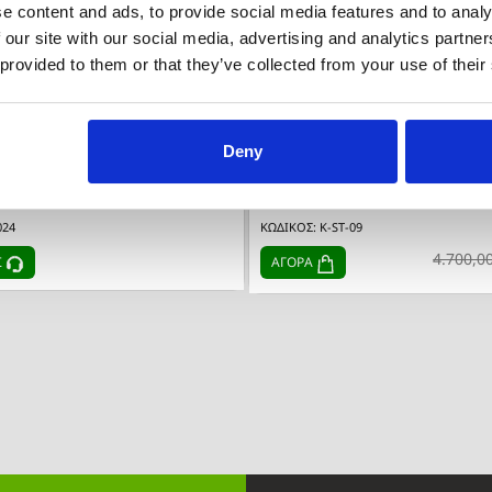
e content and ads, to provide social media features and to analy
 our site with our social media, advertising and analytics partn
 provided to them or that they’ve collected from your use of their
Deny


Γρήγορη προβολή
Γρήγορη προβο
ex
ΚΑΝΑΠΕΣ ΓΩΝΙΑΚΟΣ KEROS
024
ΚΩΔΙΚΟΣ: K-ST-09
4.700,0
Σ
ΑΓΟΡΑ