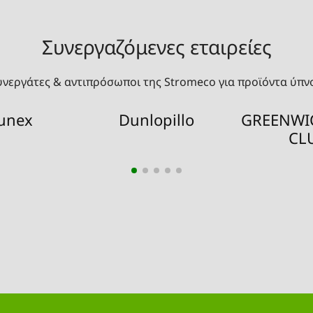
Συνεργαζόμενες εταιρείες
υνεργάτες & αντιπρόσωποι της Stromeco για προϊόντα ύπν
unex
Dunlopillo
GREENWI
CL