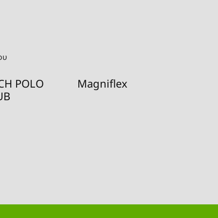
ου
CH POLO
Magniflex
Odej
UB