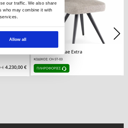
se our traffic. We also share
ers who may combine it with
 services.
Allow all

λή
Γρήγορη προβολή
Καρέκλα - Danae Extra
ΚΩΔΙΚΟΣ: CH-ST-03
4.230,00 €
0 €
ΠΛΗΡΟΦΟΡΙΕΣ