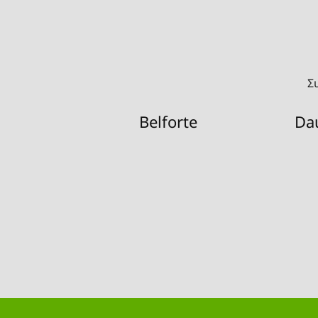
Σ
Belforte
Da