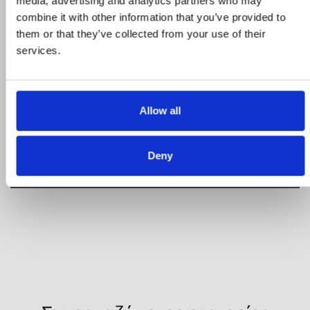
STROMECO
media, advertising and analytics partners who may
combine it with other information that you’ve provided to
them or that they’ve collected from your use of their
Η εταιρεία, καταστήματα, μεταφορικός
services.
στόλος
Allow all
Δείτε το δίκτυο καταστημάτων μας
Deny