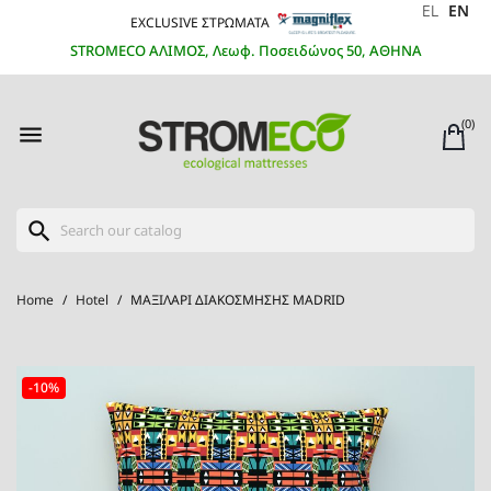
EL
EN
EXCLUSIVE ΣΤΡΩΜΑΤΑ
STROMECO ΑΛΙΜΟΣ, Λεωφ. Ποσειδώνος 50, ΑΘΗΝΑ
(0)

search
Home
Hotel
ΜΑΞΙΛΑΡΙ ΔΙΑΚΟΣΜΗΣΗΣ MADRID
-10%