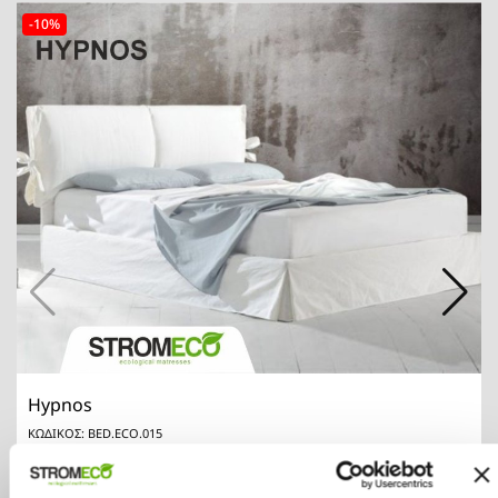
-10%
Hypnos
ΚΩΔΙΚΟΣ: BED.ECO.015
€855.00
€950.00
ΑΓΟΡΑ