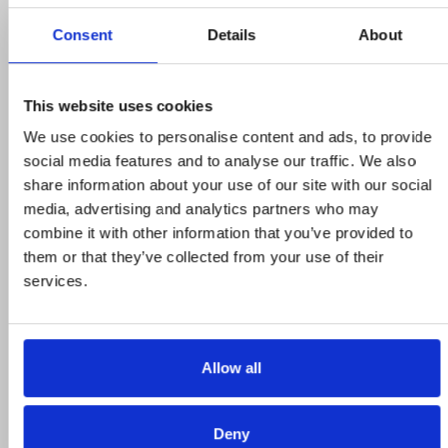
Consent
Details
About
This website uses cookies
We use cookies to personalise content and ads, to provide
social media features and to analyse our traffic. We also
share information about your use of our site with our social
Προϊόντα σε προσφορά
media, advertising and analytics partners who may
combine it with other information that you’ve provided to
them or that they’ve collected from your use of their
Δείτε ολα τα προϊόντα μας που εχουν
services.
προσφορά και επωφεληθείτε για τις αγορές
σας
Allow all
STROMECO
Deny