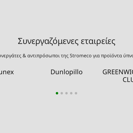
Συνεργαζόμενες εταιρείες
υνεργάτες & αντιπρόσωποι της Stromeco για προϊόντα ύπν
unex
Dunlopillo
GREENWI
CL