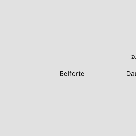
Σ
Belforte
Da