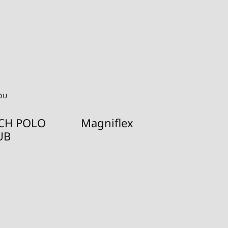
ου
CH POLO
Magniflex
Odej
UB