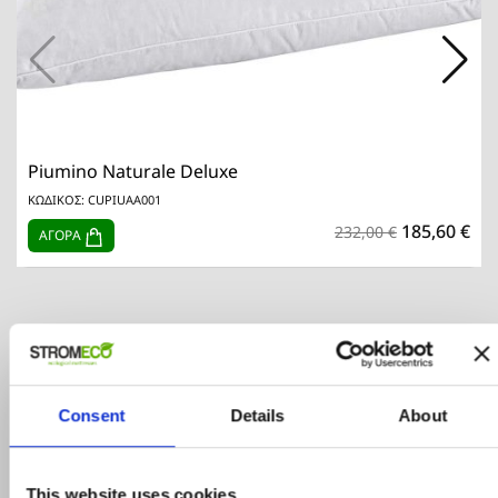
Piumino Naturale Deluxe
ΚΩΔΙΚΟΣ: CUPIUAA001
185,60 €
232,00 €
ΑΓΟΡΑ
Consent
Details
About
This website uses cookies