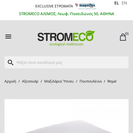
EL
EN
EXCLUSIVE ΣΤΡΩΜΑΤΑ
STROMECO ΑΛΙΜΟΣ, Λεωφ. Ποσειδώνος 50, ΑΘΗΝΑ
(0)

search
Αρχική
Αξεσουάρ
Μαξιλάρια Ύπνου
Πουπουλένια
Royal