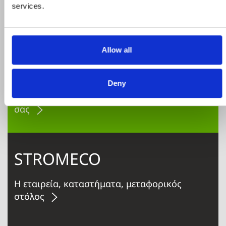
services.
Allow all
Προϊόντα σε προσφορά
Δείτε ολα τα προϊόντα μας που εχουν
Deny
προσφορά και επωφεληθείτε για τις αγορές
σας
STROMECO
Η εταιρεία, καταστήματα, μεταφορικός
στόλος