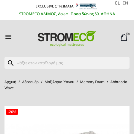
EL
EN
EXCLUSIVE ΣΤΡΩΜΑΤΑ
STROMECO ΑΛΙΜΟΣ, Λεωφ. Ποσειδώνος 50, ΑΘΗΝΑ
(0)

search
Αρχική
Αξεσουάρ
Μαξιλάρια Ύπνου
Memory Foam
Abbraccio
Wave
-20%