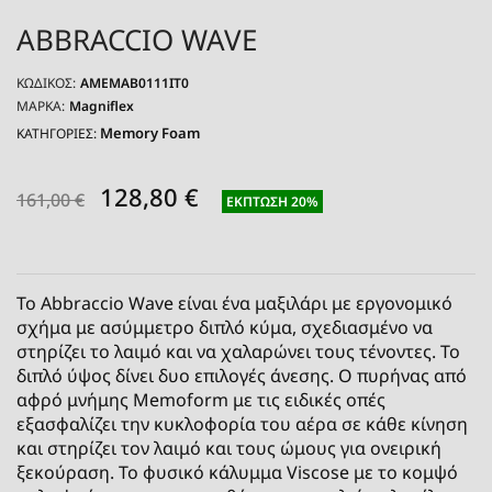
ABBRACCIO WAVE
ΚΩΔΙΚΌΣ:
AMEMAB0111IT0
ΜΆΡΚΑ:
Magniflex
Memory Foam
ΚΑΤΗΓΟΡΙΕΣ:
128,80 €
161,00 €
ΈΚΠΤΩΣΗ 20%
Το Abbraccio Wave είναι ένα μαξιλάρι με εργονομικό
σχήμα με ασύμμετρο διπλό κύμα, σχεδιασμένο να
στηρίζει το λαιμό και να χαλαρώνει τους τένοντες. Το
διπλό ύψος δίνει δυο επιλογές άνεσης. Ο πυρήνας από
αφρό μνήμης Memoform με τις ειδικές οπές
εξασφαλίζει την κυκλοφορία του αέρα σε κάθε κίνηση
και στηρίζει τον λαιμό και τους ώμους για ονειρική
ξεκούραση. Το φυσικό κάλυμμα Viscose με το κομψό