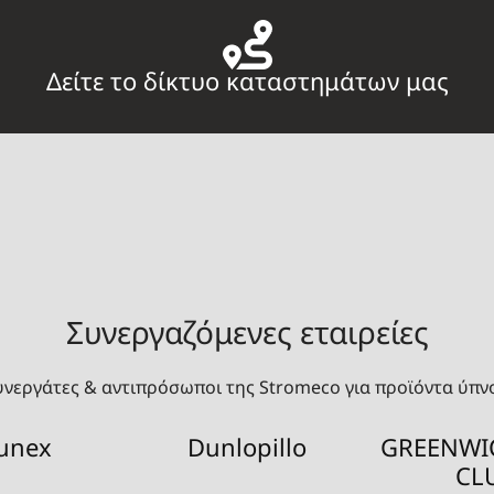
Δείτε το δίκτυο καταστημάτων μας
Συνεργαζόμενες εταιρείες
υνεργάτες & αντιπρόσωποι της Stromeco για προϊόντα ύπν
unex
Dunlopillo
GREENWI
CL