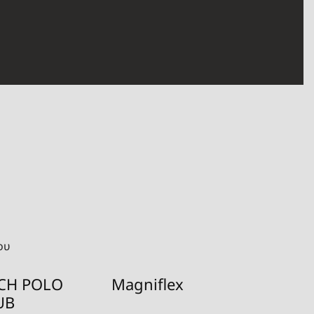
ου
CH POLO
Magniflex
Odej
UB