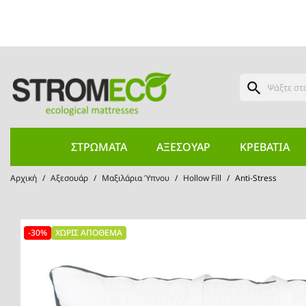
search
ΣΤΡΏΜΑΤΑ
ΑΞΕΣΟΥΆΡ
ΚΡΕΒΆΤΙΑ
Αρχική
Αξεσουάρ
Μαξιλάρια Ύπνου
Hollow Fill
Anti-Stress
-30%
ΧΩΡΊΣ ΑΠΌΘΕΜΑ