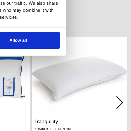
se our traffic. We also share
ers who may combine it with
 services.
Allow all

λή
Γρήγορη προβολή
Tranquility
ΚΩΔΙΚΟΣ: PILL.DUN.018