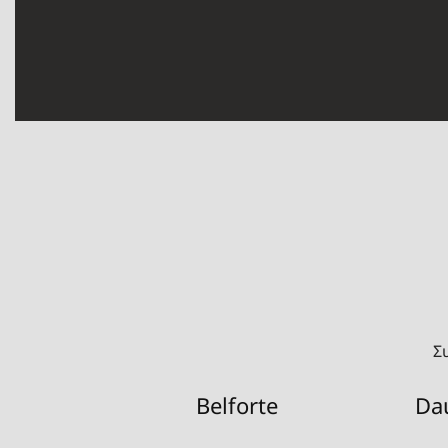
Σ
Belforte
Da