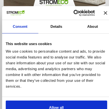
Sissy
ΚΩΔΙΚΟΣ: BED.ECO.024
Consent
Details
About
954,00 €
1.060,00 €
ΑΓΟΡΑ
This website uses cookies
We use cookies to personalise content and ads, to provide
social media features and to analyse our traffic. We also
share information about your use of our site with our social
media, advertising and analytics partners who may
combine it with other information that you’ve provided to
them or that they’ve collected from your use of their
Προϊόντα σε προσφορά
services.
Δείτε ολα τα προϊόντα μας που εχουν
προσφορά και επωφεληθείτε για τις αγορές
Allow all