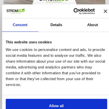
Cool
ΚΩΔΙΚΟΣ: BED.ECO.038
832,50 €
925,00 €
Consent
Details
About
ΑΓΟΡΑ
This website uses cookies
We use cookies to personalise content and ads, to provide
social media features and to analyse our traffic. We also
share information about your use of our site with our social
media, advertising and analytics partners who may
combine it with other information that you’ve provided to
them or that they’ve collected from your use of their
Προϊόντα σε προσφορά
services.
Δείτε ολα τα προϊόντα μας που εχουν
προσφορά και επωφεληθείτε για τις αγορές
Allow all
σας