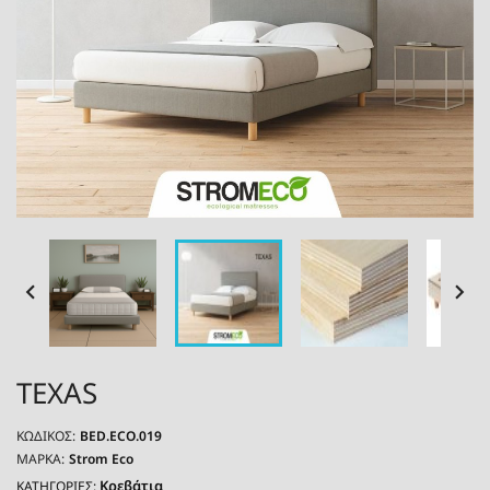


TEXAS
ΚΩΔΙΚΌΣ:
BED.ECO.019
ΜΆΡΚΑ:
Strom Eco
Κρεβάτια
ΚΑΤΗΓΟΡΙΕΣ: