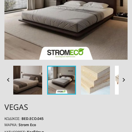


VEGAS
ΚΩΔΙΚΌΣ:
BED.ECO.045
ΜΆΡΚΑ:
Strom Eco