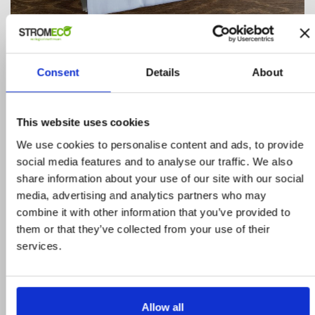
Σετ Σεντόνια 300TC 100%...
ΚΩΔΙΚΟΣ: BDSH2429-OX5575
333,00 €
Consent
Details
About
370,00 €
ΑΓΟΡΑ
This website uses cookies
We use cookies to personalise content and ads, to provide
social media features and to analyse our traffic. We also
share information about your use of our site with our social
media, advertising and analytics partners who may
combine it with other information that you’ve provided to
them or that they’ve collected from your use of their
Προϊόντα σε προσφορά
services.
Δείτε ολα τα προϊόντα μας που εχουν
προσφορά και επωφεληθείτε για τις αγορές
Allow all