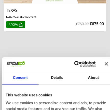
TEXAS
ΚΩΔΙΚΟΣ: BED.ECO.019
€675.00
€750.00
ΑΓΟΡΑ
Consent
Details
About
Προϊόντα σε προσφορά
This website uses cookies
Δείτε ολα τα προϊόντα μας που εχουν
προσφορά και επωφεληθείτε για τις αγορές
We use cookies to personalise content and ads, to provide
σας
social media features and to analyse our traffic. We also