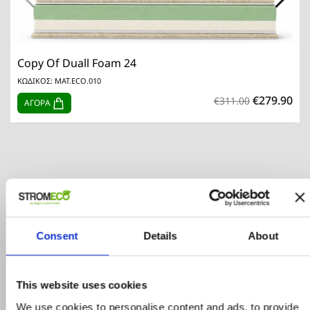
Copy Of Duall Foam 24
ΚΩΔΙΚΟΣ: MAT.ECO.010
€279.90
€311.00
ΑΓΟΡΑ
Consent
Details
About
Προϊόντα σε προσφορά
This website uses cookies
Δείτε ολα τα προϊόντα μας που εχουν
We use cookies to personalise content and ads, to provide