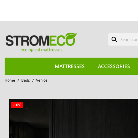
search
MATTRESSES
ACCESSORIES
Home
Beds
Venice
-10%