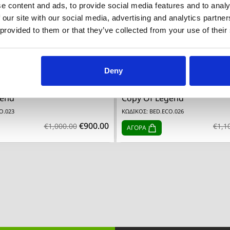
e content and ads, to provide social media features and to analy
 our site with our social media, advertising and analytics partn
 provided to them or that they’ve collected from your use of their
Deny


Quick view
Quick view
gend
Copy Of Legend
O.023
ΚΩΔΙΚΟΣ: BED.ECO.026
€900.00
€1,000.00
€1,1
ΑΓΟΡΑ