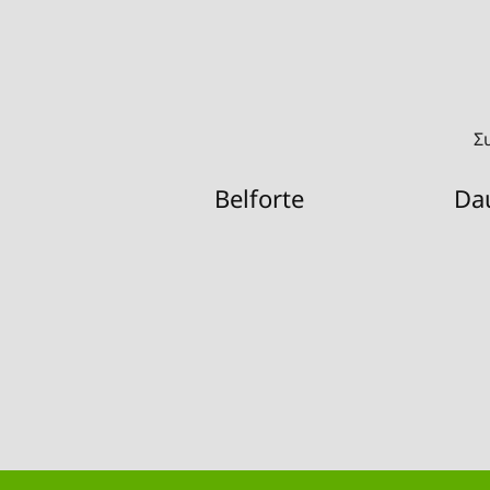
Σ
Belforte
Da