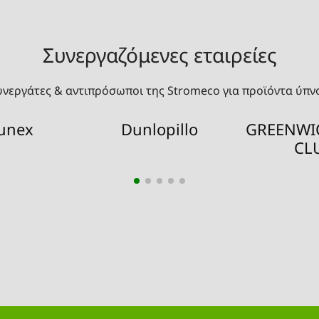
Συνεργαζόμενες εταιρείες
υνεργάτες & αντιπρόσωποι της Stromeco για προϊόντα ύπν
unex
Dunlopillo
GREENWI
CL