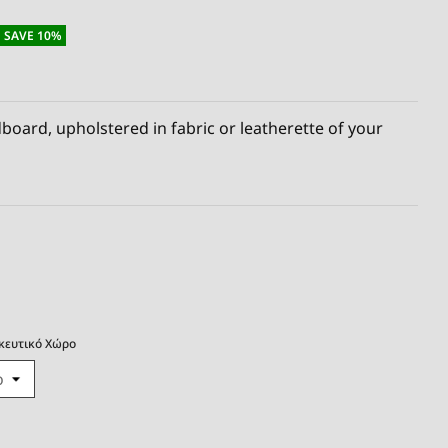
SAVE 10%
oard, upholstered in fabric or leatherette of your
κευτικό Χώρο