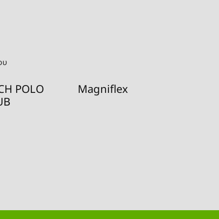
ου
CH POLO
Magniflex
Odej
UB