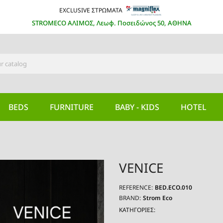
EXCLUSIVE ΣΤΡΩΜΑΤΑ
STROMECO ΑΛΙΜΟΣ, Λεωφ. Ποσειδώνος 50, ΑΘΗΝΑ
BEDS
FURNITURE
BABY - KIDS
HOTEL
VENICE
REFERENCE:
BED.ECO.010
BRAND:
Strom Eco
ΚΑΤΗΓΟΡΙΕΣ: