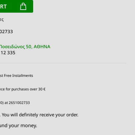
ART
ες
 02733
Ποσειδώνος 50, ΑΘΗΝΑ
 12 335
st Free Installments
ce for purchases over 30 €
00) at 2651002733
You will definitely receive your order.
fund your money.