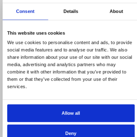
Consent
Details
About
This website uses cookies
We use cookies to personalise content and ads, to provide
social media features and to analyse our traffic. We also
share information about your use of our site with our social
Προϊόντα σε προσφορά
media, advertising and analytics partners who may
combine it with other information that you’ve provided to
them or that they’ve collected from your use of their
Δείτε ολα τα προϊόντα μας που εχουν
services.
προσφορά και επωφεληθείτε για τις αγορές
σας
Allow all
STROMECO
Deny