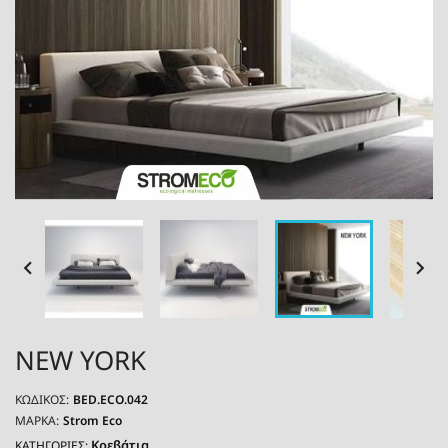


NEW YORK
ΚΩΔΙΚΌΣ:
BED.ECO.042
ΜΆΡΚΑ:
Strom Eco
Κρεβάτια
ΚΑΤΗΓΟΡΙΕΣ: