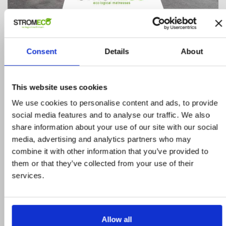
Golden
ΚΩΔΙΚΟΣ: BED.ECO.043
1.597,50 €
1.775,00 €
Consent
Details
About
ΑΓΟΡΑ
This website uses cookies
We use cookies to personalise content and ads, to provide
social media features and to analyse our traffic. We also
share information about your use of our site with our social
media, advertising and analytics partners who may
combine it with other information that you’ve provided to
them or that they’ve collected from your use of their
Προϊόντα σε προσφορά
services.
Δείτε ολα τα προϊόντα μας που εχουν
προσφορά και επωφεληθείτε για τις αγορές
Allow all
σας